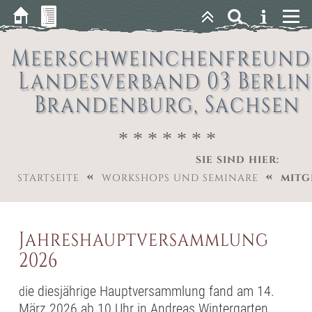
Meerschweinchenfreund
Landesverband 03 Berlin
Brandenburg, Sachsen
* * * * * * *
SIE SIND HIER:
«
«
STARTSEITE
WORKSHOPS UND SEMINARE
MITG
Jahreshauptversammlung
2026
ie diesjährige Hauptversammlung fand am 14.
d
März 2026 ab 10 Uhr in Andreas Wintergarten,